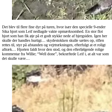
Det blev til flere fine dyr på turen, hvor især den specielle 9-ender
Sika hjort som Leif nedlagde vakte opmærksomhed. En stor flot
hjort som han fik øje på et godt stykke nede af bjergsiden. Igen her
skulle der handles hurtigt… skydestokken skulle sættes op, riflen
rettes til, styr på afstanden og vejrtrækningen, efterfulgt at et roligt
aftræk… Hjorten faldt hvor den stod, og den efterfølgende rolige
kommentar fra Willie; “Well done”, bekræftede Leif i, at alt var som
det skulle være…