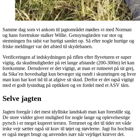
Samme dag som vi ankom til jagtområdet mødtes vi med Norman
og hans foretrukne stalker Willie. Gensynsglæden var stor og
stemningen fra sidst var hurtigt samlet op. Så efter nogle hurtige og
friske meldinger var det afsted til skydebanen.
Verificeringen af indskydningen på riflen efter flyveturen er super
vigtig, da skudmuligheder på ret lange afstande (200-300m) let kan
forekomme. Derudover er det vigtigt, at man er rutineret på sit grej,
da Sika’en hovedsaligt kun bevæger sig rundt i skumringen og hvor
man kun har kort tid til at afgive sit skud. Derfor er det også vigtigt
med et godt lysindtag på optikken og en fordel med et ASV tårn.
Selve jagten
Jagten foregår i det mest idylliske landskab man kan forestille sig.
De store vidder giver mulighed for nogle lange og oplevelsesrige
pyrsch i er meget kuperet terræn. Terrænet og det til tider ret våde
irske vejr sætter også sit krav til tøjet og støvlerne. Jagt fra hochsitz
er også meget brugt og anvendes især når vejrliget kræver det.