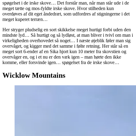
spøgelset i de irske skove… Det forstår man, når man står ude i de
meget tætte og mos-fyldte irske skove. Hvor stilheden kun
overdøves af dit eget åndedræt, som udfordres af stigningerne i det
meget kuperet terræn…
Her stryger pludselig en sort skikkelse meget hurtigt forbi uden den
mindste lyd… Så hurtigt og så lydløst, at man bliver i tvivl om man i
virkeligheden overhovedet så noget… I næste øjeblik føler man sig
overvåget, og kigger med det samme i følte retning. Her står så en
meget sort 6-ender af en Sika hjort kun 10 meter fra skovstien og
overvåger en, og i et nu er den væk igen – man hørte den ikke
komme, eller forsvinde igen… spøgelset fra de irske skove…
Wicklow Mountains